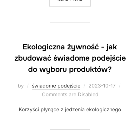
Ekologiczna żywność - jak
zbudować świadome podejście
do wyboru produktów?
Posted
by
świadome podejście
2023-10-17
on
Comments are Disabled
Korzyści płynące z jedzenia ekologicznego