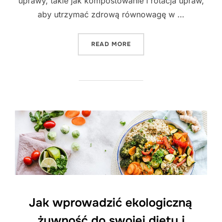
uprawy, takie jak kompostowanie i rotacja upraw,
aby utrzymać zdrową równowagę w …
"EKOLOGICZNA ŻYWNOŚĆ -
READ MORE
Jak wprowadzić ekologiczną
żywność do swojej diety i