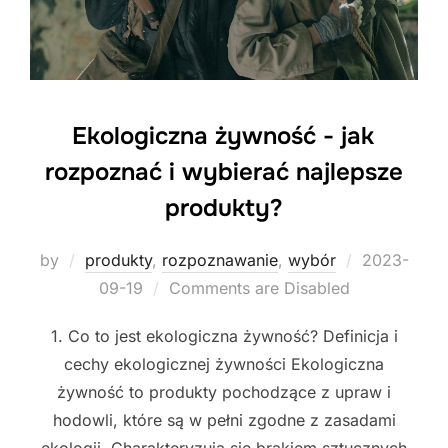
Ekologiczna żywność - jak
rozpoznać i wybierać najlepsze
produkty?
Posted
by
produkty
,
rozpoznawanie
,
wybór
2023-
on
09-19
Comments are Disabled
1. Co to jest ekologiczna żywność? Definicja i
cechy ekologicznej żywności Ekologiczna
żywność to produkty pochodzące z upraw i
hodowli, które są w pełni zgodne z zasadami
ekologii. Charakteryzują się brakiem sztucznych