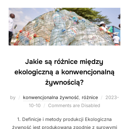
Jakie są różnice między
ekologiczną a konwencjonalną
żywnością?
Posted
by
konwencjonalna żywność
,
różnice
2023-
on
10-10
Comments are Disabled
1. Definicje i metody produkcji Ekologiczna
żywność jest produkowana zgodnie z surowymi