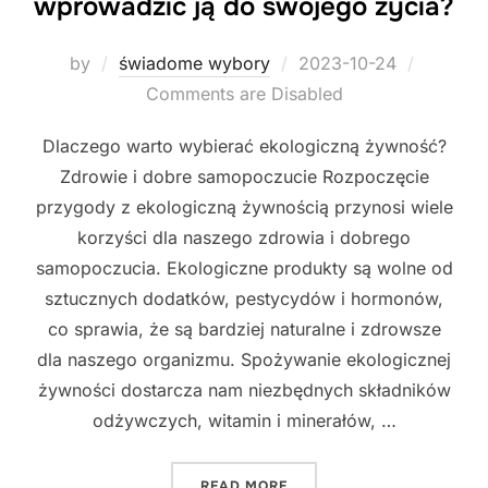
wprowadzić ją do swojego życia?
Posted
by
świadome wybory
2023-10-24
on
Comments are Disabled
Dlaczego warto wybierać ekologiczną żywność?
Zdrowie i dobre samopoczucie Rozpoczęcie
przygody z ekologiczną żywnością przynosi wiele
korzyści dla naszego zdrowia i dobrego
samopoczucia. Ekologiczne produkty są wolne od
sztucznych dodatków, pestycydów i hormonów,
co sprawia, że są bardziej naturalne i zdrowsze
dla naszego organizmu. Spożywanie ekologicznej
żywności dostarcza nam niezbędnych składników
odżywczych, witamin i minerałów, …
"JAK ZACZĄĆ PRZYGODĘ Z
READ MORE