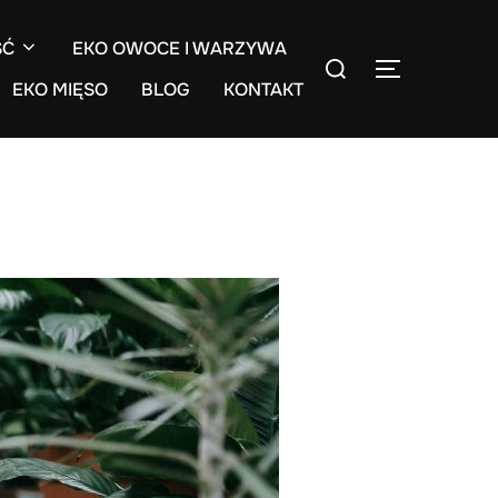
ŚĆ
EKO OWOCE I WARZYWA
Search
TOGGLE S
for:
EKO MIĘSO
BLOG
KONTAKT