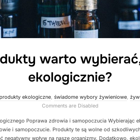
odukty warto wybierać,
ekologicznie?
produkty ekologiczne
,
świadome wybory żywieniowe
,
żyw
Comments are Disabled
ologicznego Poprawa zdrowia i samopoczucia Wybierając 
wie i samopoczucie. Produkty te są wolne od szkodliwy
eć negatywny wpływ na nasze organizmy. Dodatkowo, ekol