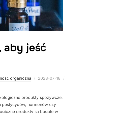
 aby jeść
Posted
ność organiczna
2023-07-18
on
ekologiczne produkty spożywcze,
ch pestycydów, hormonów czy
ogiczne produkty są bogate w