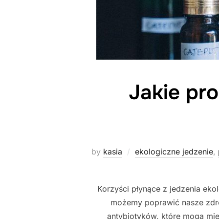
Jakie pr
by
kasia
ekologiczne jedzenie
,
Korzyści płynące z jedzenia ek
możemy poprawić nasze zdro
antybiotyków, które mogą mi