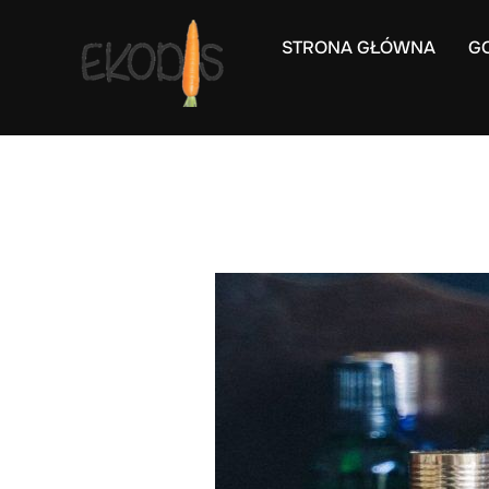
Skip
to
STRONA GŁÓWNA
G
content