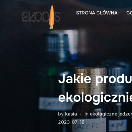
Skip
to
STRONA GŁÓWNA
G
content
Jakie produ
ekologiczni
by
kasia
in
ekologiczne jedze
2023-07-18