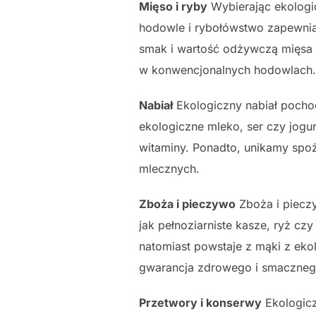
Mięso i ryby
Wybierając ekologic
hodowle i rybołówstwo zapewniaj
smak i wartość odżywczą mięsa 
w konwencjonalnych hodowlach.
Nabiał
Ekologiczny nabiał pocho
ekologiczne mleko, ser czy jogu
witaminy. Ponadto, unikamy sp
mlecznych.
Zboża i pieczywo
Zboża i pieczy
jak pełnoziarniste kasze, ryż c
natomiast powstaje z mąki z eko
gwarancja zdrowego i smacznego
Przetwory i konserwy
Ekologicz