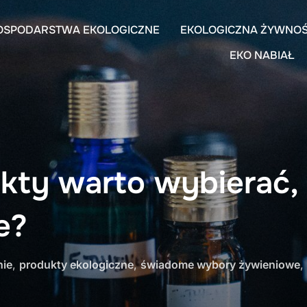
OSPODARSTWA EKOLOGICZNE
EKOLOGICZNA ŻYWNO
EKO NABIAŁ
kty warto wybierać, 
e?
nie
,
produkty ekologiczne
,
świadome wybory żywieniowe
,