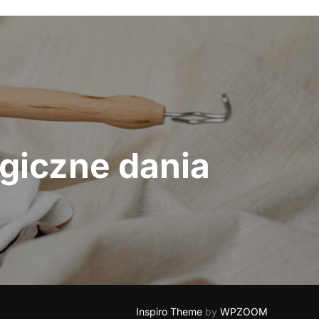
giczne dania
Inspiro Theme
by
WPZOOM