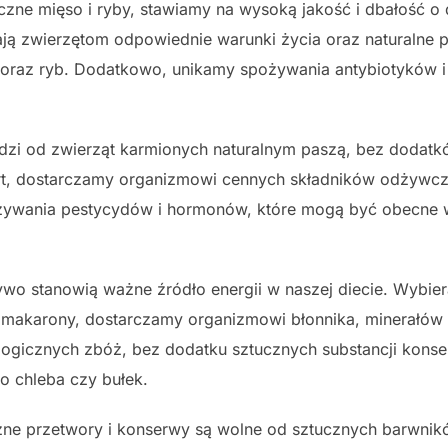
zne mięso i ryby, stawiamy na wysoką jakość i dbałość o 
ą zwierzętom odpowiednie warunki życia oraz naturalne p
oraz ryb. Dodatkowo, unikamy spożywania antybiotyków i
dzi od zwierząt karmionych naturalnym paszą, bez dodatk
rt, dostarczamy organizmowi cennych składników odżywczy
ożywania pestycydów i hormonów, które mogą być obecne 
wo stanowią ważne źródło energii w naszej diecie. Wybier
zy makarony, dostarczamy organizmowi błonnika, minerałów
logicznych zbóż, bez dodatku sztucznych substancji kons
 chleba czy bułek.
ne przetwory i konserwy są wolne od sztucznych barwnikó