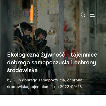
Skip
to
Search
TOGGLE
content
for:
Ekologiczna żywność - tajemnice
dobrego samopoczucia i ochrony
środowiska
by
in
dobrego samopoczucia
,
ochrona
Posted
środowiska
,
tajemnice
on
2023-09-26
on