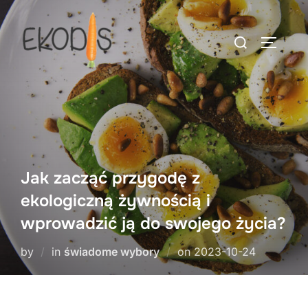
Skip
to
Search
TOGGLE
content
for:
Jak zacząć przygodę z
ekologiczną żywnością i
wprowadzić ją do swojego życia?
Posted
by
in
świadome wybory
on
2023-10-24
on